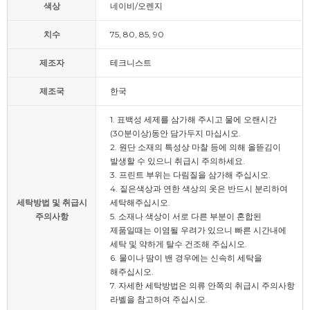
색상
네이비/오렌지
치수
75, 80, 85, 90
제조자
테크니스트
제조국
한국
1. 표백성 세제를 삼가해 주시고 물에 오랜시간
(30분이상)동안 담가두지 마십시오.
2. 원단 소재의 특성상 마찰 등에 의해 올뜯김이
발생할 수 있으니 취급시 주의하세요.
3. 프린트 부위는 다림질을 삼가해 주십시오.
4. 짙은색상과 연한 색상의 옷은 반드시 분리하여
세탁방법 및 취급시
세탁해주십시오.
주의사항
5. 소재나 색상이 서로 다른 부분이 혼합된
제품일때는 이염될 우려가 있으니 빠른 시간내에
세탁 및 약하게 탈수 건조해 주십시오.
6. 물이나 땀이 밴 경우에는 신속히 세탁을
해주십시오.
7. 자세한 세탁방법은 의류 안쪽의 취급시 주의사항
라벨을 참고하여 주십시오.