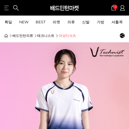
0
확딜
NEW
BEST
라켓
의류
신발
가방
셔틀콕
배드민턴의류
테크니스트
여성티셔츠