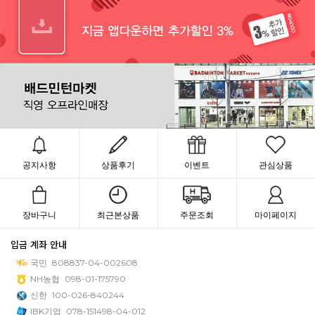
공지사항
상품후기
이벤트
관심상품
장바구니
최근본상품
주문조회
마이페이지
입금 계좌 안내
국민
808837-04-002608
NH농협
098-01-175790
신한
100-026-840244
IBK기업
078-151498-04-012