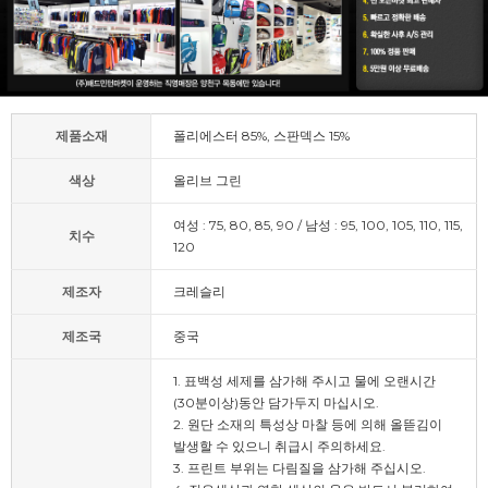
제품소재
폴리에스터 85%, 스판덱스 15%
색상
올리브 그린
여성 : 75, 80, 85, 90 / 남성 : 95, 100, 105, 110, 115,
치수
120
제조자
크레슬리
제조국
중국
1. 표백성 세제를 삼가해 주시고 물에 오랜시간
(30분이상)동안 담가두지 마십시오.
2. 원단 소재의 특성상 마찰 등에 의해 올뜯김이
발생할 수 있으니 취급시 주의하세요.
3. 프린트 부위는 다림질을 삼가해 주십시오.