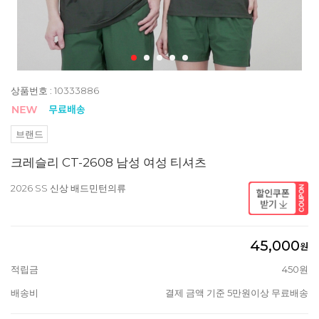
상품번호 : 10333886
브랜드
크레슬리 CT-2608 남성 여성 티셔츠
2026 SS 신상 배드민턴의류
45,000
원
적립금
450원
배송비
결제 금액 기준 5만원이상 무료배송