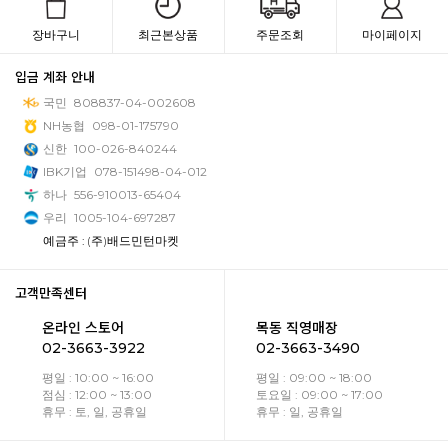
장바구니
최근본상품
주문조회
마이페이지
입금 계좌 안내
국민
808837-04-002608
NH농협
098-01-175790
신한
100-026-840244
IBK기업
078-151498-04-012
하나
556-910013-65404
우리
1005-104-697287
예금주 : (주)배드민턴마켓
고객만족센터
온라인 스토어
목동 직영매장
02-3663-3922
02-3663-3490
평일 : 10:00 ~ 16:00
평일 : 09:00 ~ 18:00
점심 : 12:00 ~ 13:00
토요일 : 09:00 ~ 17:00
휴무 : 토, 일, 공휴일
휴무 : 일, 공휴일