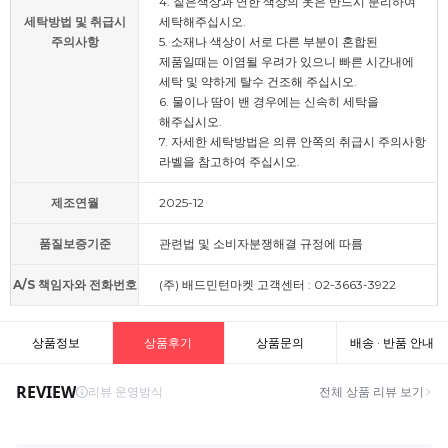
4. 짙은색상과 연한 색상의 옷은 반드시 분리하여
세탁방법 및 취급시
세탁해주십시오.
주의사항
5. 소재나 색상이 서로 다른 부분이 혼합된
제품일때는 이염될 우려가 있으니 빠른 시간내에
세탁 및 약하게 탈수 건조해 주십시오.
6. 물이나 땀이 밴 경우에는 신속히 세탁을
해주십시오.
7. 자세한 세탁방법은 의류 안쪽의 취급시 주의사항
라벨을 참고하여 주십시오.
제조연월
2025-12
품질보증기준
관련법 및 소비자분쟁해결 규정에 따름
A/S 책임자와 전화번호
(주) 배드민턴마켓 고객센터 : 02-3663-3922
상품정보
상품후기
상품문의
배송 · 반품 안내