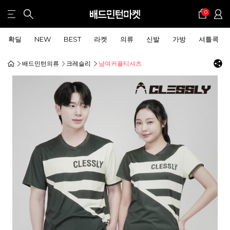
0
확딜
NEW
BEST
라켓
의류
신발
가방
셔틀콕
배드민턴의류
크레슬리
남여커플티셔츠