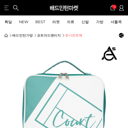
0
확딜
NEW
BEST
라켓
의류
신발
가방
셔틀콕
배드민턴가방
코트어드밴티지
토너먼트백