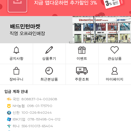
공지사항
상품후기
이벤트
관심상품
장바구니
최근본상품
주문조회
마이페이지
입금 계좌 안내
국민
808837-04-002608
NH농협
098-01-175790
신한
100-026-840244
IBK기업
078-151498-04-012
하나
556-910013-65404