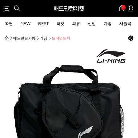
0
확딜
NEW
BEST
라켓
의류
신발
가방
셔틀콕
배드민턴가방
리닝
토너먼트백