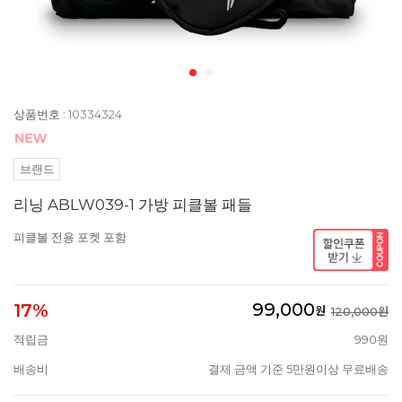
상품번호 : 10334324
브랜드
리닝 ABLW039-1 가방 피클볼 패들
피클볼 전용 포켓 포함
99,000
17%
원
120,000원
적립금
990원
배송비
결제 금액 기준 5만원이상 무료배송