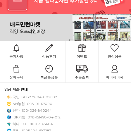
공지사항
상품후기
이벤트
관심상품
장바구니
최근본상품
주문조회
마이페이지
입금 계좌 안내
국민
808837-04-002608
NH농협
098-01-175790
신한
100-026-840244
IBK기업
078-151498-04-012
하나
556-910013-65404
우리
1005-104-697287