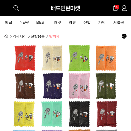
0
확딜
NEW
BEST
라켓
의류
신발
가방
셔틀콕
악세서리
신발용품
탈취제