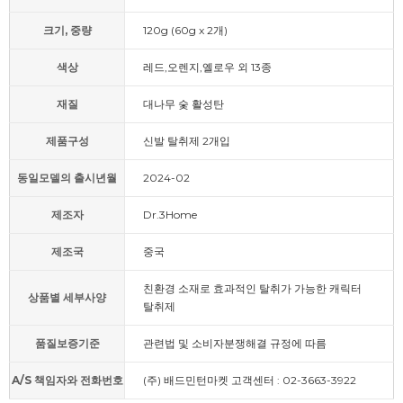
크기, 중량
120g (60g x 2개)
색상
레드,오렌지,옐로우 외 13종
재질
대나무 숯 활성탄
제품구성
신발 탈취제 2개입
동일모델의 출시년월
2024-02
제조자
Dr.3Home
제조국
중국
친환경 소재로 효과적인 탈취가 가능한 캐릭터
상품별 세부사양
탈취제
품질보증기준
관련법 및 소비자분쟁해결 규정에 따름
A/S 책임자와 전화번호
(주) 배드민턴마켓 고객센터 : 02-3663-3922