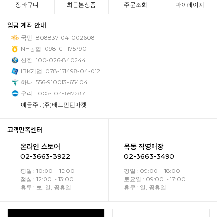
장바구니
최근본상품
주문조회
마이페이지
입금 계좌 안내
국민
808837-04-002608
NH농협
098-01-175790
신한
100-026-840244
IBK기업
078-151498-04-012
하나
556-910013-65404
우리
1005-104-697287
예금주 : (주)배드민턴마켓
고객만족센터
온라인 스토어
목동 직영매장
02-3663-3922
02-3663-3490
평일 : 10:00 ~ 16:00
평일 : 09:00 ~ 18:00
점심 : 12:00 ~ 13:00
토요일 : 09:00 ~ 17:00
휴무 : 토, 일, 공휴일
휴무 : 일, 공휴일