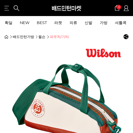
0
확딜
NEW
BEST
라켓
의류
신발
가방
셔틀콕
배드민턴가방
윌슨
파우치/기타