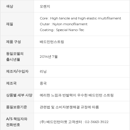
색상
오렌지
Core : High tencile and high elastic multifilament
재질
Outer : Nylon monofilament
Coating : Special Nano-Tec
제품 구성
배드민턴스트링
동일모델의
2014년 7월
출시년월
제조자/수입자
리닝
제조국
중국
상품별 세부 사양
예리한 느낌과 반발력이 우수한 배드민턴 스트링
품질보증기준
관련법 및 소비자분쟁해결 규정에 따름
A/S 책임자와
(주) 배드민턴마켓 고객센터 : 02-3663-3922
전화번호