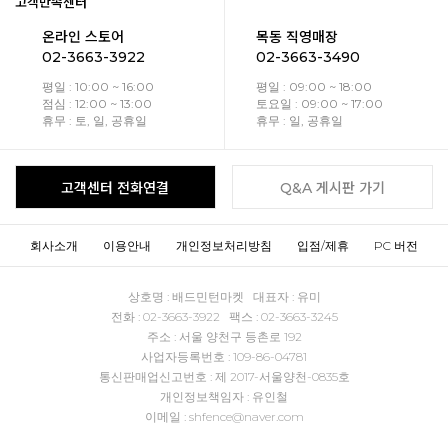
고객만족센터
온라인 스토어
목동 직영매장
02-3663-3922
02-3663-3490
평일 : 10:00 ~ 16:00
평일 : 09:00 ~ 18:00
점심 : 12:00 ~ 13:00
토요일 : 09:00 ~ 17:00
휴무 : 토, 일, 공휴일
휴무 : 일, 공휴일
고객센터 전화연결
Q&A 게시판 가기
회사소개
이용안내
개인정보처리방침
입점/제휴
PC 버전
상호명 : 배드민턴마켓 대표자 : 유미
전화 : 02-3663-3922 팩스 : 02-3663-3245
주소 : 서울 양천구 등촌로 192
사업자등록번호 : 109-86-04781
통신판매업신고번호 : 제 2017-서울양천-0835호
개인정보책임자 : 유인철
이메일 : shfence@naver.com