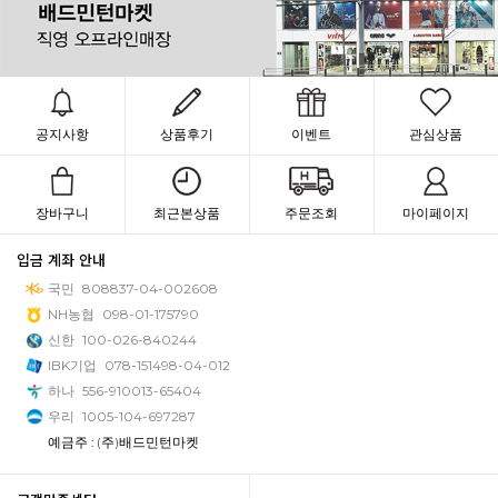
공지사항
상품후기
이벤트
관심상품
장바구니
최근본상품
주문조회
마이페이지
입금 계좌 안내
국민
808837-04-002608
NH농협
098-01-175790
신한
100-026-840244
IBK기업
078-151498-04-012
하나
556-910013-65404
우리
1005-104-697287
예금주 : (주)배드민턴마켓