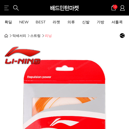
0
확딜
NEW
BEST
라켓
의류
신발
가방
셔틀콕
악세서리
스트링
리닝