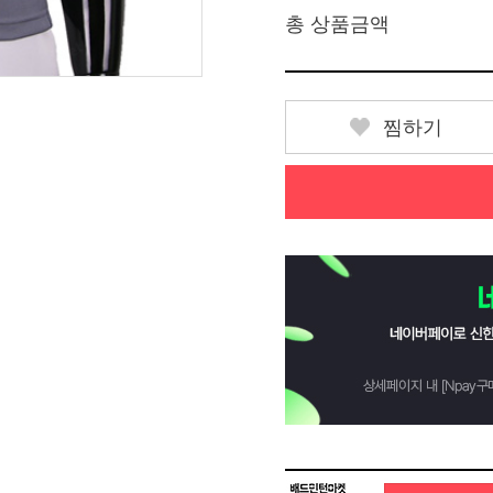
총 상품금액
찜하기