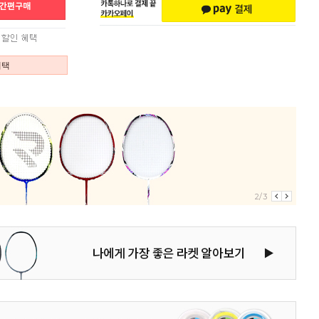
혜택
2/3