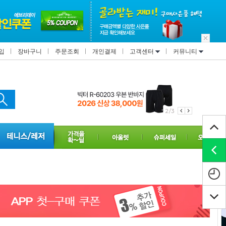
입
장바구니
주문조회
개인결제
고객센터
커뮤니티
2/3