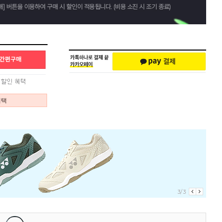
혜택
3/3