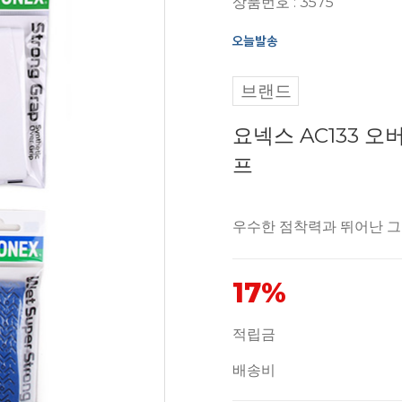
상품번호 : 3575
브랜드
요넥스 AC133 
프
우수한 점착력과 뛰어난 
17%
적립금
배송비