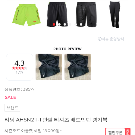
상품번호 : 38577
브랜드
리닝 AHSN211-1 반팔 티셔츠 배드민턴 경기복
시즌오프 아울렛 세일! 15,000원~