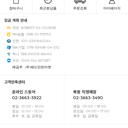
장바구니
최근본상품
주문조회
마이페이지
입금 계좌 안내
국민
808837-04-002608
NH농협
098-01-175790
신한
100-026-840244
IBK기업
078-151498-04-012
하나
556-910013-65404
우리
1005-104-697287
예금주 : (주)배드민턴마켓
고객만족센터
온라인 스토어
목동 직영매장
02-3663-3922
02-3663-3490
평일 : 10:00 ~ 16:00
평일 : 09:00 ~ 18:00
점심 : 12:00 ~ 13:00
토요일 : 09:00 ~ 17:00
휴무 : 토, 일, 공휴일
휴무 : 일, 공휴일