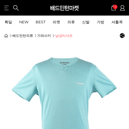
0
확딜
NEW
BEST
라켓
의류
신발
가방
셔틀콕
배드민턴의류
가와사키
남성티셔츠