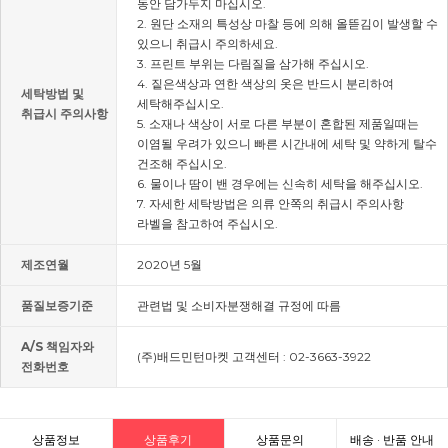
동안 담가두지 마십시오.
2. 원단 소재의 특성상 마찰 등에 의해 올뜯김이 발생할 수
있으니 취급시 주의하세요.
3. 프린트 부위는 다림질을 삼가해 주십시오.
4. 짙은색상과 연한 색상의 옷은 반드시 분리하여
세탁방법 및
세탁해주십시오.
취급시 주의사항
5. 소재나 색상이 서로 다른 부분이 혼합된 제품일때는
이염될 우려가 있으니 빠른 시간내에 세탁 및 약하게 탈수
건조해 주십시오.
6. 물이나 땀이 밴 경우에는 신속히 세탁을 해주십시오.
7. 자세한 세탁방법은 의류 안쪽의 취급시 주의사항
라벨을 참고하여 주십시오.
제조연월
2020년 5월
품질보증기준
관련법 및 소비자분쟁해결 규정에 따름
A/S 책임자와
(주)배드민턴마켓 고객센터 : 02-3663-3922
전화번호
상품정보
상품후기
상품문의
배송 · 반품 안내