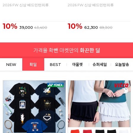
2026 FW 신상 배드민턴의류
2026 FW 신상 배드민턴의류
10%
10%
39,000
43,400
62,300
69,300
NEW
확딜
BEST
아울렛
슈퍼세일
오늘발송