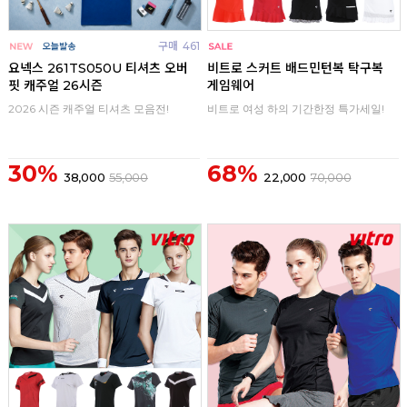
구매
461
구매
0
요넥스 261TS050U 티셔츠 오버
비트로 스커트 배드민턴복 탁구복
핏 캐주얼 26시즌
게임웨어
2026 시즌 캐주얼 티셔츠 모음전!
비트로 여성 하의 기간한정 특가세일!
30%
68%
38,000
55,000
22,000
70,000