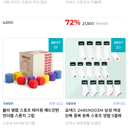
그립 사이즈 조절과 쿠션 향상
요넥스 시즌오프 아울렛!
72%
4,500
21,500
79,000
BEST
BEST
19
20
리뷰 452
리뷰 80
뮬러 엠랩 스포츠 테이핑 배드민턴
요넥스 249SN003M 남성 여성
언더랩 스폰지 그립
단목 중목 장목 스포츠 양말 5켤레
스포츠 테이핑 언더랩
요넥스 세트양말 모음전