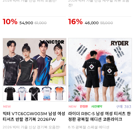
2026 빅터 가을 신상 하의 모음전!
2026 빅터 가을 신상 캐주얼 의류 모음
전!
10%
16%
54,900
61,000
46,000
55,000
구매
0
구매
383
빅터 VTC6CGW003M 남성 여성
라이더 RBC-5 남성 여성 티셔츠 한
티셔츠 반팔 경기복 2026FW
정판 광복절 에디션 코튼라이크
2026 빅터 가을 신상 경기복 모음전!
8.15 광복절 스페셜 에디션