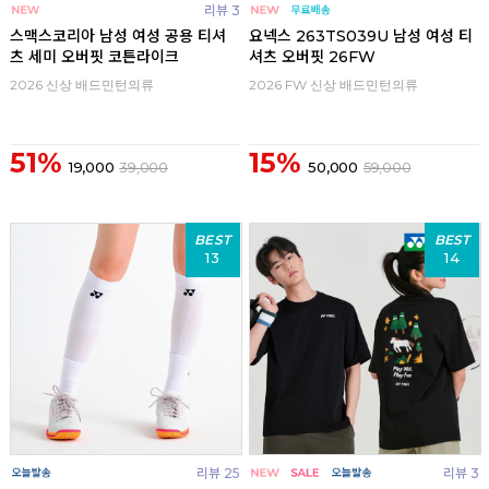
리뷰 3
스맥스코리아 남성 여성 공용 티셔
요넥스 263TS039U 남성 여성 티
츠 세미 오버핏 코튼라이크
셔츠 오버핏 26FW
2026 신상 배드민턴의류
2026 FW 신상 배드민턴의류
51%
15%
19,000
39,000
50,000
59,000
BEST
BEST
13
14
리뷰 25
리뷰 3