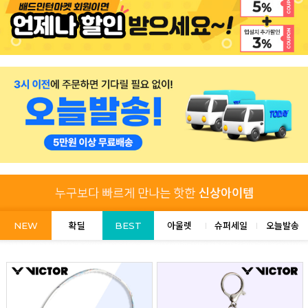
NEW
확딜
BEST
아울렛
슈퍼세일
오늘발송