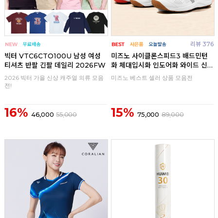
리뷰 376
빅터 VTC6CTO100U 남성 여성
미즈노 사이클론스피드3 배드민턴
티셔츠 반팔 긴팔 데일리 2026FW
화 체대입시화 인도어화 와이드 신
발
2026 빅터 가을 신상 캐주얼 의류 모음
미즈노 베스트 셀러 상품 모음전
전!
16%
15%
46,000
55,000
75,000
89,000