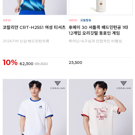
코랄리안 CRT-H2551 여성 티셔츠
후메이 30 셔틀콕 배드민턴공 1타
12개입 오리깃털 동호인 게임
2026 FW 신상 배드민턴의류
뛰어난 내구성과 안정적인 비행성
10%
25,500
62,300
69,300