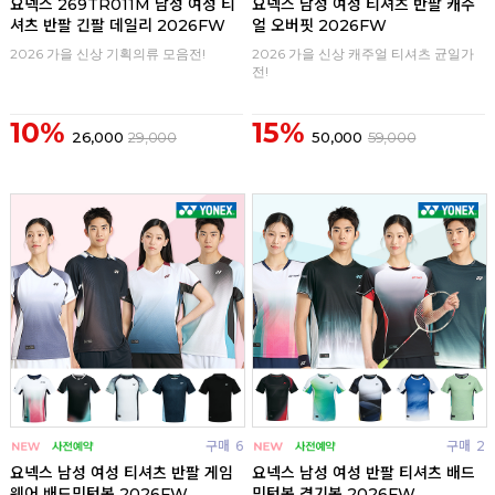
요넥스 269TR011M 남성 여성 티
요넥스 남성 여성 티셔츠 반팔 캐주
셔츠 반팔 긴팔 데일리 2026FW
얼 오버핏 2026FW
2026 가을 신상 기획의류 모음전!
2026 가을 신상 캐주얼 티셔츠 균일가
전!
10%
15%
26,000
29,000
50,000
59,000
구매
6
구매
2
요넥스 남성 여성 티셔츠 반팔 게임
요넥스 남성 여성 반팔 티셔츠 배드
웨어 배드민턴복 2026FW
민턴복 경기복 2026FW