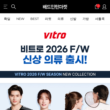
0
확딜
NEW
BEST
라켓
의류
신발
가방
셔틀콕