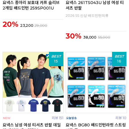
요넥스 종아리 보호대 카프 슬리브
요넥스 261TS043U 남성 여성 티
2개입 배드민턴 259SP001U
셔츠 반팔
2026 SS 신상 배드민턴의류
20%
23,200
29,000
30%
38,000
55,000
BEST
BEST
15
16
리뷰 151
리뷰 10
요넥스 남성 여성 티셔츠 반팔 데일
요넥스 BG80 배드민턴라켓 스트링