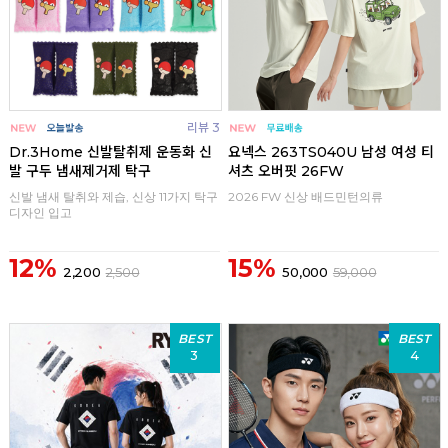
리뷰 3
Dr.3Home 신발탈취제 운동화 신
요넥스 263TS040U 남성 여성 티
발 구두 냄새제거제 탁구
셔츠 오버핏 26FW
신발 냄새 탈취와 제습, 신상 11가지 탁구
2026 FW 신상 배드민턴의류
디자인 입고
12%
15%
2,200
2,500
50,000
59,000
BEST
BEST
3
4