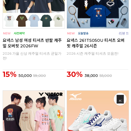
리뷰 11
요넥스 남성 여성 티셔츠 반팔 캐주
요넥스 261TS050U 티셔츠 오버
얼 오버핏 2026FW
핏 캐주얼 26시즌
2026 가을 신상 캐주얼 티셔츠 균일가
2026 시즌 캐주얼 티셔츠 모음전!
전!
15%
30%
50,000
59,000
38,000
55,000