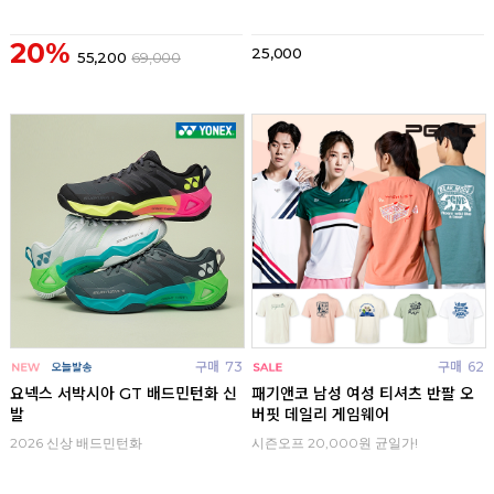
20%
25,000
55,200
69,000
구매
73
구매
62
요넥스 서박시아 GT 배드민턴화 신
패기앤코 남성 여성 티셔츠 반팔 오
발
버핏 데일리 게임웨어
2026 신상 배드민턴화
시즌오프 20,000원 균일가!