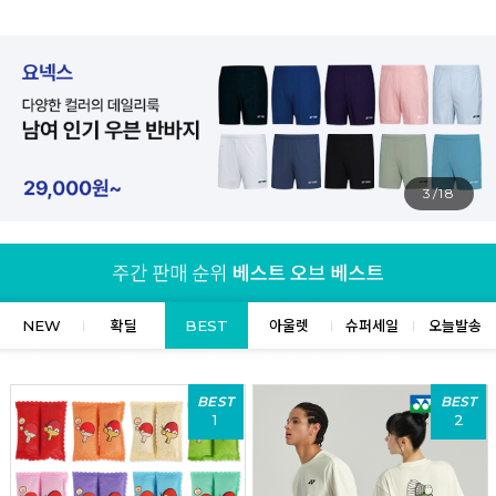
4/18
NEW
확딜
BEST
아울렛
슈퍼세일
오늘발송
BEST
BEST
1
2