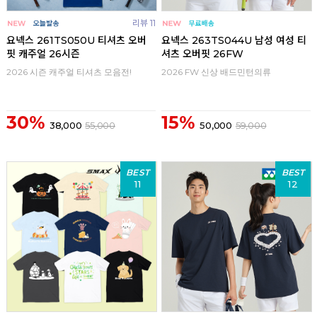
리뷰 11
요넥스 261TS050U 티셔츠 오버
요넥스 263TS044U 남성 여성 티
핏 캐주얼 26시즌
셔츠 오버핏 26FW
2026 시즌 캐주얼 티셔츠 모음전!
2026 FW 신상 배드민턴의류
30%
15%
38,000
55,000
50,000
59,000
BEST
BEST
11
12