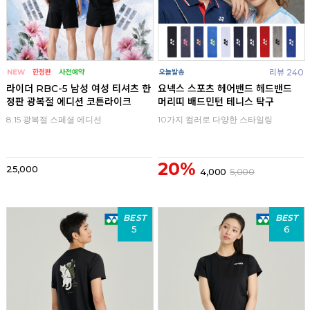
리뷰 240
라이더 RBC-5 남성 여성 티셔츠 한
요넥스 스포츠 헤어밴드 헤드밴드
정판 광복절 에디션 코튼라이크
머리띠 배드민턴 테니스 탁구
8.15 광복절 스페셜 에디션
10가지 컬러로 다양한 스타일링
20%
25,000
4,000
5,000
BEST
BEST
5
6