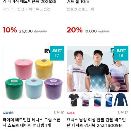
리 베이직 배드민턴복 2026SS
거트 줄 10m
2026 SS 신상 기획의류 모음전
동호인 선호도 1위
10%
20%
26,000
29,000
10,000
12,500
BEST
BEST
17
18
리뷰 81
리뷰 12
라이더 배드민턴 테니스 그립 스폰
요넥스 남성 여성 반팔 긴팔 배드민
지 스포츠 테이핑 언더랩 1개
턴 티셔츠 경기복 243TS009M