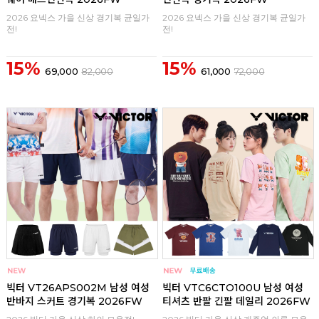
2026 요넥스 가을 신상 경기복 균일가
2026 요넥스 가을 신상 경기복 균일가
전!
전!
15%
15%
69,000
82,000
61,000
72,000
구매
0
구매
0
빅터 VT26APS002M 남성 여성
빅터 VTC6CTO100U 남성 여성
반바지 스커트 경기복 2026FW
티셔츠 반팔 긴팔 데일리 2026FW