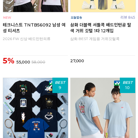
리뷰 845
테크니스트 TNTB56092 남성 여
삼화 더블랙 셔틀콕 배드민턴공 탈
성 티셔츠
색 거위 깃털 1타 12개입
2026 FW 신상 배드민턴의류
삼화 BEST 게임용 거위깃털콕
5%
27,000
55,000
58,000
BEST
BEST
9
10