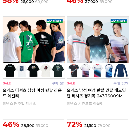
58%
46%
25,000
60,000
37,000
69,000
구매
511
구매
277
요넥스 티셔츠 남성 여성 반팔 라운
요넥스 남성 여성 반팔 긴팔 배드민
드 데일리
턴 티셔츠 경기복 243TS009M
요넥스 캐주얼 티셔츠
요넥스 시즌오프 아울렛!
46%
72%
29,500
55,000
21,500
79,000