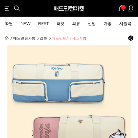
0
확딜
NEW
BEST
라켓
의류
신발
가방
셔틀콕
배드민턴가방
업튼
배드민턴/테니스가방