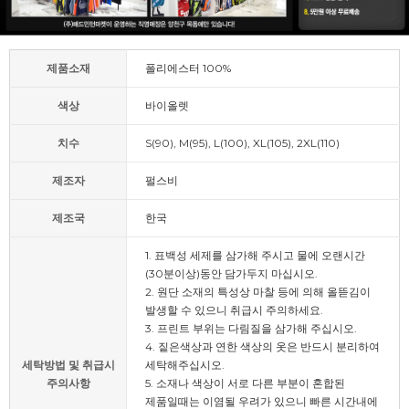
제품소재
폴리에스터 100%
색상
바이올렛
치수
S(90), M(95), L(100), XL(105), 2XL(110)
제조자
펄스비
제조국
한국
1. 표백성 세제를 삼가해 주시고 물에 오랜시간
(30분이상)동안 담가두지 마십시오.
2. 원단 소재의 특성상 마찰 등에 의해 올뜯김이
발생할 수 있으니 취급시 주의하세요.
3. 프린트 부위는 다림질을 삼가해 주십시오.
4. 짙은색상과 연한 색상의 옷은 반드시 분리하여
세탁방법 및 취급시
세탁해주십시오.
주의사항
5. 소재나 색상이 서로 다른 부분이 혼합된
제품일때는 이염될 우려가 있으니 빠른 시간내에