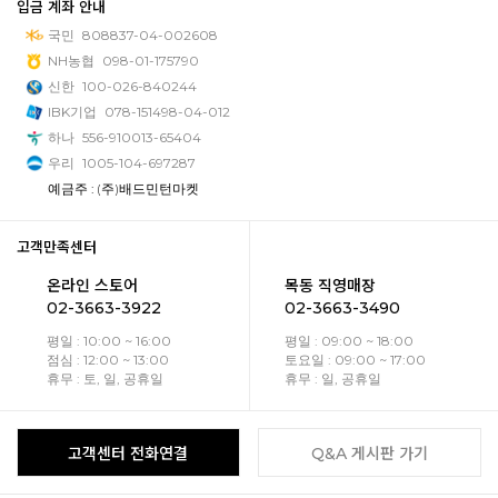
입금 계좌 안내
국민
808837-04-002608
NH농협
098-01-175790
신한
100-026-840244
IBK기업
078-151498-04-012
하나
556-910013-65404
우리
1005-104-697287
예금주 : (주)배드민턴마켓
고객만족센터
온라인 스토어
목동 직영매장
02-3663-3922
02-3663-3490
평일 : 10:00 ~ 16:00
평일 : 09:00 ~ 18:00
점심 : 12:00 ~ 13:00
토요일 : 09:00 ~ 17:00
휴무 : 토, 일, 공휴일
휴무 : 일, 공휴일
고객센터 전화연결
Q&A 게시판 가기