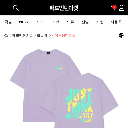
0
확딜
NEW
BEST
라켓
의류
신발
가방
셔틀콕
배드민턴의류
펄스비
남여공용티셔츠