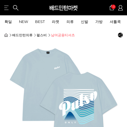
0
확딜
NEW
BEST
라켓
의류
신발
가방
셔틀콕
배드민턴의류
펄스비
남여공용티셔츠