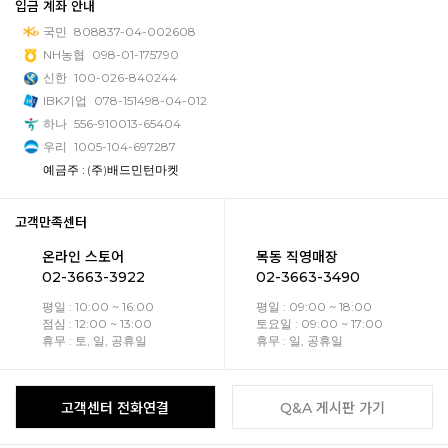
입금 계좌 안내
국민
808837-04-002608
NH농협
098-01-175790
신한
100-026-840244
IBK기업
078-151498-04-012
하나
556-910013-65404
우리
1005-104-697287
예금주 : (주)배드민턴마켓
고객만족센터
온라인 스토어
목동 직영매장
02-3663-3922
02-3663-3490
평일 : 10:00 ~ 16:00
평일 : 09:00 ~ 18:00
점심 : 12:00 ~ 13:00
토요일 : 09:00 ~ 17:00
휴무 : 토, 일, 공휴일
휴무 : 일, 공휴일
고객센터 전화연결
Q&A 게시판 가기