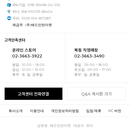
IBK기업
078-151498-04-012
하나
556-910013-65404
우리
1005-104-697287
예금주 : (주)배드민턴마켓
고객만족센터
온라인 스토어
목동 직영매장
02-3663-3922
02-3663-3490
평일 : 10:00 ~ 16:00
평일 : 09:00 ~ 18:00
점심 : 12:00 ~ 13:00
토요일 : 09:00 ~ 17:00
휴무 : 토, 일, 공휴일
휴무 : 일, 공휴일
고객센터 전화연결
Q&A 게시판 가기
회사소개
이용안내
개인정보처리방침
입점/제휴
PC 버전
상호명 : 배드민턴마켓 대표자 : 유미