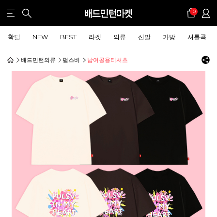
0
확딜
NEW
BEST
라켓
의류
신발
가방
셔틀콕
배드민턴의류
펄스비
남여공용티셔츠