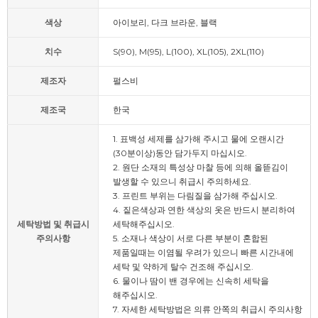
색상
아이보리, 다크 브라운, 블랙
치수
S(90), M(95), L(100), XL(105), 2XL(110)
제조자
펄스비
제조국
한국
1. 표백성 세제를 삼가해 주시고 물에 오랜시간
(30분이상)동안 담가두지 마십시오.
2. 원단 소재의 특성상 마찰 등에 의해 올뜯김이
발생할 수 있으니 취급시 주의하세요.
3. 프린트 부위는 다림질을 삼가해 주십시오.
4. 짙은색상과 연한 색상의 옷은 반드시 분리하여
세탁방법 및 취급시
세탁해주십시오.
주의사항
5. 소재나 색상이 서로 다른 부분이 혼합된
제품일때는 이염될 우려가 있으니 빠른 시간내에
세탁 및 약하게 탈수 건조해 주십시오.
6. 물이나 땀이 밴 경우에는 신속히 세탁을
해주십시오.
7. 자세한 세탁방법은 의류 안쪽의 취급시 주의사항