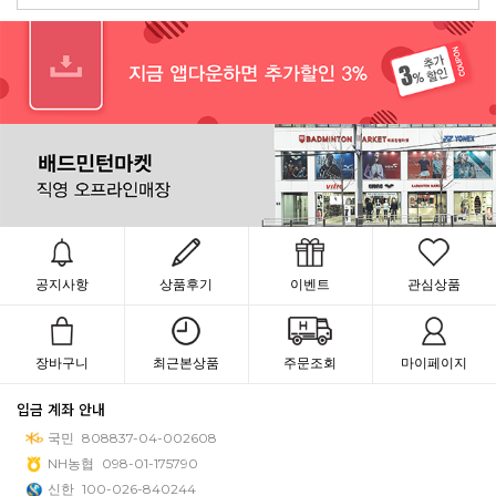
공지사항
상품후기
이벤트
관심상품
장바구니
최근본상품
주문조회
마이페이지
입금 계좌 안내
국민
808837-04-002608
NH농협
098-01-175790
신한
100-026-840244