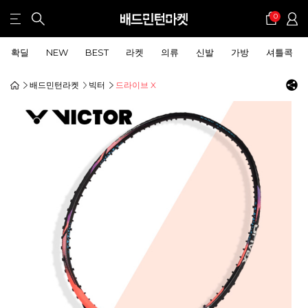
0
확딜
NEW
BEST
라켓
의류
신발
가방
셔틀콕
배드민턴라켓
빅터
드라이브 X